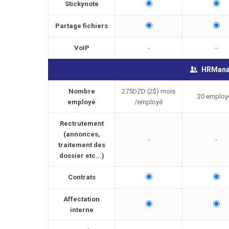
Stickynote
Partage fichiers
VoIP
-
-
HRMana
Nombre
275DZD (2$) mois
20 employ
employé
/employé
Rectrutement
(annonces,
-
-
traitement des
dossier etc...)
Contrats
Affectation
interne