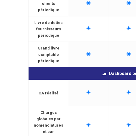
clients
périodique
Livre de dettes
fournisseurs
périodique
Grand livre
comptable
périodique
Dashboard p
CA réalisé
Charges
globales par
nomenclatures
et par